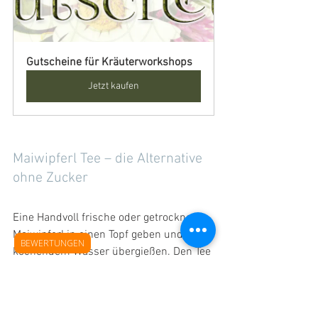
Gutscheine für Kräuterworkshops
Jetzt kaufen
Maiwipferl Tee – die Alternative 
ohne Zucker
Eine Handvoll frische oder getrocknete 
Maiwipferl in einen Topf geben und mit 
BEWERTUNGEN
kochendem Wasser übergießen. Den Tee 
ca. 10-15 Minuten lang ziehen lassen 
und danach den Sud abseihen. Du 
solltes den Tee bei Hustenbeschwerden 