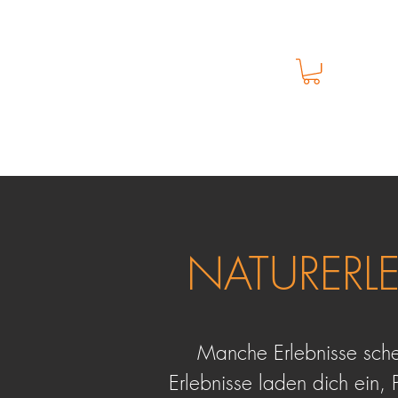
M
Anmelden
START
WER IST MIKE?
PH
NATURERL
Manche Erlebnisse sche
Erlebnisse laden dich ein,