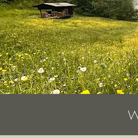
wa
m
W