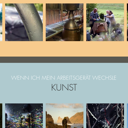
WENN ICH MEIN ARBEITSGERÄT WECHSLE
KUNST