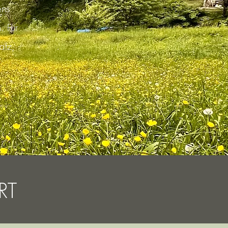
ens
. Für
atz,
RT