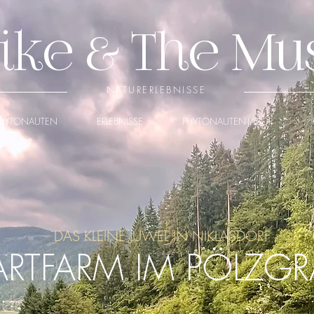
ike & The Mu
NATURERLEBNISSE
HYTONAUTEN
ERLEBNISSE
PHYTONAUTEN-LABOR
DAS KLEINE JUWEL IN NIKLASDORF
 ARTFARM IM PÖLZG