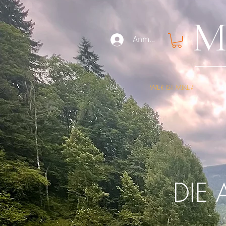
M
Anmelden
START
WER IST MIKE?
P
DIE