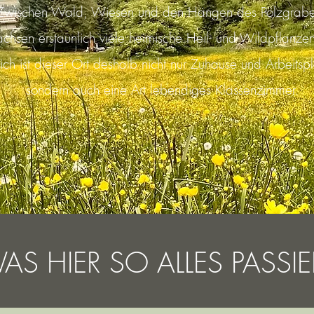
Zwischen Wald, Wiesen und den Hängen des Pölzgrab
chsen erstaunlich viele heimische Heil- und Wildpflanzen
ich ist dieser Ort deshalb nicht nur Zuhause und Arbeitspl
sondern auch eine Art lebendiges Klassenzimmer.
AS HIER SO ALLES PASSIE