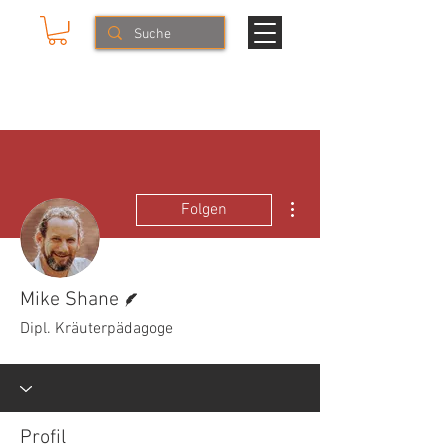
Mike & The Muse
NATURERLEBNISSE
Weitere Optionen
Folgen
Autor
Mike Shane
Dipl. Kräuterpädagoge
Profil