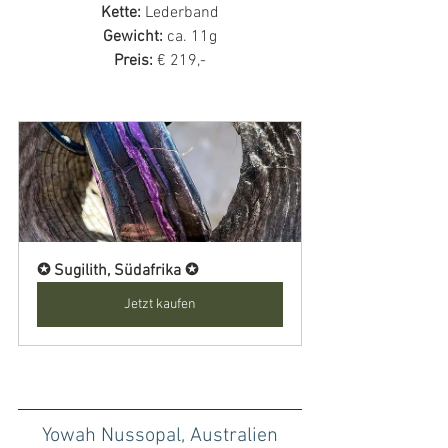
Kette:
 Lederband
Gewicht:
 ca. 11g
Preis: 
€ 219,-
✪ Sugilith, Südafrika ✪
Jetzt kaufen
Yowah Nussopal, Australien