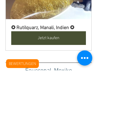
✪ Rutilquarz, Manali, Indien ✪
Jetzt kaufen
BEWERTUNGEN
Feueropal, Mexiko
Dieser mexikanische Feueropal in der 
typisch dazugehörigen Matrix besticht 