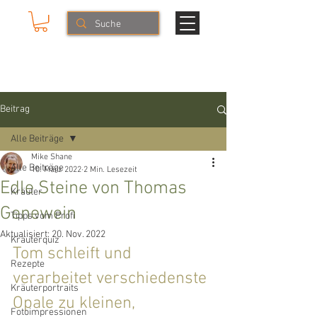
Mike & The Muse
NATURERLEBNISSE
Beitrag
Alle Beiträge
Mike Shane
Alle Beiträge
10. März 2022
2 Min. Lesezeit
Edle Steine von Thomas
Kräuter
Genewein
Tipps vom Profi
Aktualisiert:
20. Nov. 2022
Kräuterquiz
Tom schleift und 
Rezepte
verarbeitet verschiedenste 
Kräuterportraits
Opale zu kleinen, 
Fotoimpressionen