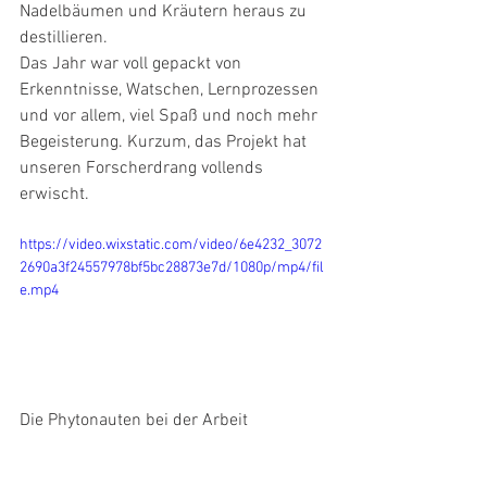
Nadelbäumen und Kräutern heraus zu 
destillieren.
Das Jahr war voll gepackt von 
Erkenntnisse, Watschen, Lernprozessen 
und vor allem, viel Spaß und noch mehr 
Begeisterung. Kurzum, das Projekt hat 
unseren Forscherdrang vollends 
erwischt.
https://video.wixstatic.com/video/6e4232_3072
2690a3f24557978bf5bc28873e7d/1080p/mp4/fil
e.mp4
Die Phytonauten bei der Arbeit