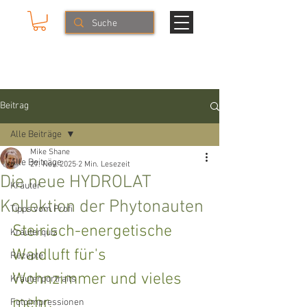
Mike & The Muse
NATURERLEBNISSE
Beitrag
Alle Beiträge
Mike Shane
Alle Beiträge
27. Nov. 2025
2 Min. Lesezeit
Die neue HYDROLAT
Kräuter
Kollektion der Phytonauten
Tipps vom Profi
Steirisch-energetische 
Kräuterquiz
Waldluft für's 
Rezepte
Wohnzimmer und vieles 
Kräuterportraits
mehr.
Fotoimpressionen