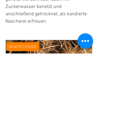
Zuckerwasser benetzt und 
anschließend getrocknet, als kandierte 
Nascherei erfreuen.
BEWERTUNGEN
WORKSHOP 28. Oktober | 
Hausapotheke Teil 3 I Die Kraft der 
Wurzeln
28. Oktober 2023, 13:00–
Niklasdorf
18:00 Uhr
Jetzt anmelden