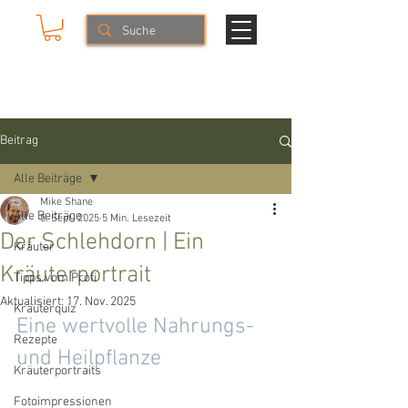
Mike & The Muse
NATURERLEBNISSE
Beitrag
Alle Beiträge
Mike Shane
Alle Beiträge
5. Sept. 2025
5 Min. Lesezeit
Der Schlehdorn | Ein
Kräuter
Kräuterportrait
Tipps vom Profi
Aktualisiert:
17. Nov. 2025
Kräuterquiz
Eine wertvolle Nahrungs- 
Rezepte
und Heilpflanze
Kräuterportraits
Fotoimpressionen