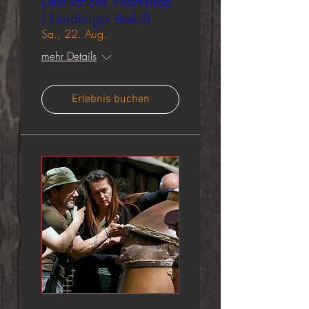
Destillations Workshop
| Einjähriger Beifuß
Sa., 22. Aug.
mehr Details
Erlebnis buchen