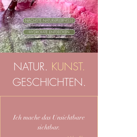
NÄCHSTE NATUR-ERLEBNISSE
HYDROLATE ENTDECKEN
NATUR.
KUNST.
GESCHICHTEN.
Ich mache das Unsichtbare
sichtbar.