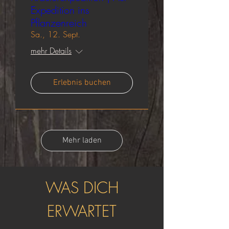
Expedition ins
Pflanzenreich
Sa., 12. Sept.
mehr Details
Erlebnis buchen
Mehr laden
WAS DICH
ERWARTET