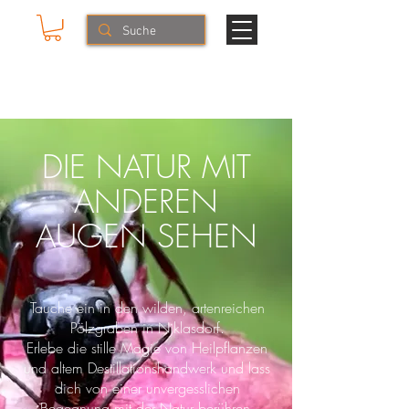
Mike & The Muse
NATURERLEBNISSE
DIE NATUR MIT
ANDEREN
AUGEN SEHEN
Tauche ein in den wilden,
artenreichen
Pölzgraben in Niklasdorf.
Erlebe die stille Magie von Heilpflanzen
und altem Destillationshandwerk und lass
dich von einer unvergesslichen
Begegnung mit der Natur berühren.