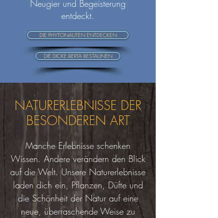
Neugier und Begeisterung
entdeckt.
DIE PHYTONAUTEN ENTDECKEN
DIE DICKE BERTA BESTAUNEN
NATURERLEBNISSE DER
BESONDEREN ART
Manche Erlebnisse schenken
Wissen. Andere verändern den Blick
auf die Welt. Unsere Naturerlebnisse
laden dich ein, Pflanzen, Düfte und
die Schönheit der Natur auf eine
neue, überraschende Weise zu