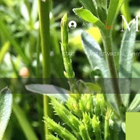
M
Anmelden
START
WER IST MIKE?
PH