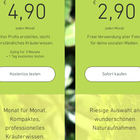
4,90€
€
€
4,90
2,90
jeden Monat
jeden Monat
Von Profis erstelltes, leicht
Freie Verwendung aller Foto
erständliches Kräuterwissen.
für deine sozialen Medien.
Gültig für 3 Monate
+ 1 Tag kostenlos testen
Kostenlos testen
Sofort kaufen
Monat für Monat.
Riesige Auswahl an
Kompaktes,
wunderschönen
professionelles
Naturaufnahmen.
Kräuterwissen.