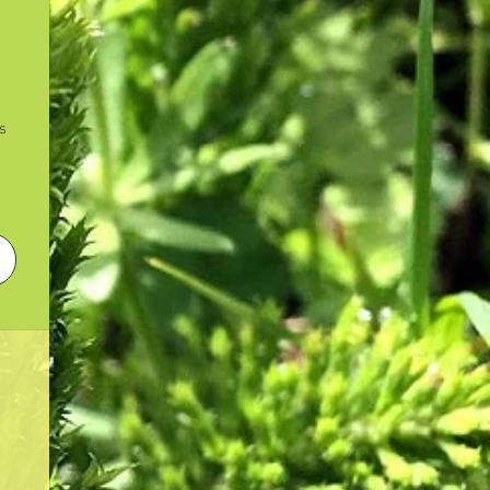
2,90€
s