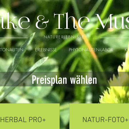
ike & The Mu
NATURERLEBNISSE
YTONAUTEN
ERLEBNISSE
PHYTONAUTEN-LABOR
K
Preisplan wählen
HERBAL PRO+
NATUR-FOTO+