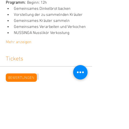
Programm:
  Beginn: 12h 
Gemeinsames Dinkelbrot backen 
Vorstellung der zu sammelnden Kräuter
Gemeinsames Kräuter sammeln
Gemeinsames Verarbeiten und Verkochen
NUSSINGA Nusslikör Verkostung
Mehr anzeigen
Tickets
Verkauf beendet
BEWERTUNGEN
Tickettyp
Ticket
Mehr Infos
Preis
69,00 €