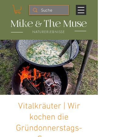
Mike & The Muse
NATURERLEBNISSE
Vitalkräuter | Wir
kochen die
Gründonnerstags-