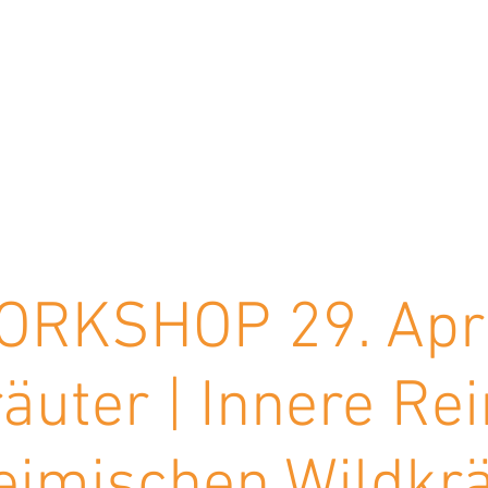
ike & The Mu
HERBS & LIFESTYLE
ue Seite
ERLEBNISSE
Neue Seite
KRÄUTERMANU
RKSHOP 29. Apri
räuter | Innere Re
eimischen Wildkr