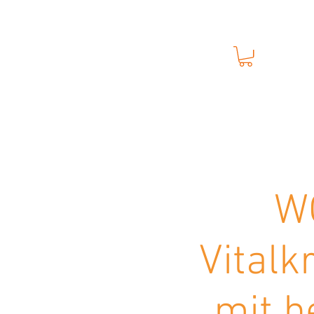
M
Anmelden
Neue Seite
Über uns
Ne
WO
Vitalk
mit h