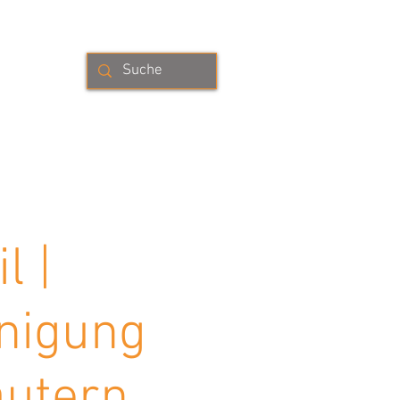
se
FAKTUR
KONTAKT
Mehr
l |
inigung
äutern