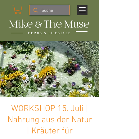
Mike & The Muse
HERBS & LIFESTYLE
WORKSHOP 15. Juli |
Nahrung aus der Natur
| Kräuter für