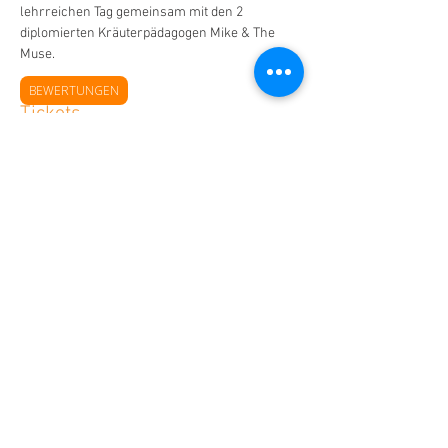
lehrreichen Tag gemeinsam mit den 2 
diplomierten Kräuterpädagogen Mike & The 
Muse.
BEWERTUNGEN
Tickets
Sale ended
Ticket type
Ticket
More info
Price
€79.00
MwSt. included