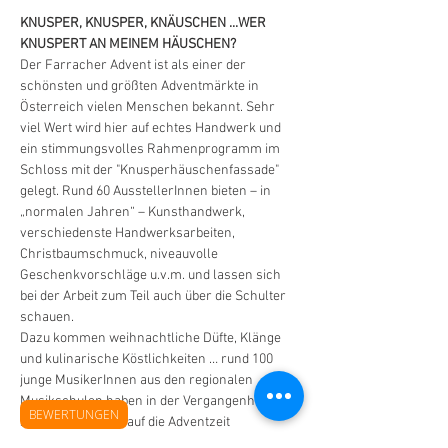
KNUSPER, KNUSPER, KNÄUSCHEN ...WER 
KNUSPERT AN MEINEM HÄUSCHEN?
Der Farracher Advent ist als einer der 
schönsten und größten Adventmärkte in 
Österreich vielen Menschen bekannt. Sehr 
viel Wert wird hier auf echtes Handwerk und 
ein stimmungsvolles Rahmenprogramm im 
Schloss mit der "Knusperhäuschenfassade" 
gelegt. Rund 60 AusstellerInnen bieten – in 
„normalen Jahren“ – Kunsthandwerk, 
verschiedenste Handwerksarbeiten, 
Christbaumschmuck, niveauvolle 
Geschenkvorschläge u.v.m. und lassen sich 
bei der Arbeit zum Teil auch über die Schulter 
schauen.
Dazu kommen weihnachtliche Düfte, Klänge 
und kulinarische Köstlichkeiten … rund 100 
junge MusikerInnen aus den regionalen 
Musikschulen haben in der Vergangenheit 
BEWERTUNGEN
stets musikalisch auf die Adventzeit 
eingestimmt und unsere BesucherInnen beim 