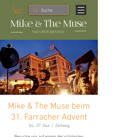
Mike & The Muse
NATURERLEBNISSE
Mike & The Muse beim
31. Farracher Advent
Do., 07. Dez.
  |  
Zeltweg
Besuche uns auf einem der schönsten