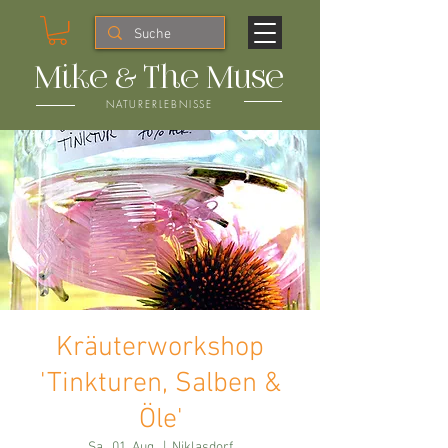
Mike & The Muse
NATURERLEBNISSE
Kräuterworkshop
'Tinkturen, Salben &
Öle'
Sa., 01. Aug.
  |  
Niklasdorf