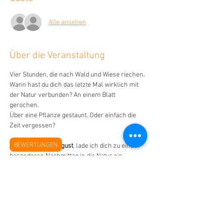
Alle ansehen
Über die Veranstaltung
Vier Stunden, die nach Wald und Wiese riechen.
Wann hast du dich das letzte Mal wirklich mit 
der Natur verbunden? An einem Blatt 
gerochen.
Über eine Pflanze gestaunt. Oder einfach die 
Zeit vergessen?
BEWERTUNGEN
Am 
Samstag, 1.Au
g
ust
, lade ich dich zu einem 
besonderen Nachmittag in die Natur ein.
Entdecke heimische Wildkräuter, höre ihre 
Geschichten, erfahre überraschende Fakten 
und erlebe die Pflanzen mit allen Sinnen.
Natürlich bleibt es nicht nur beim Schauen – 
wir werden auch selbst aktiv und tauchen in 