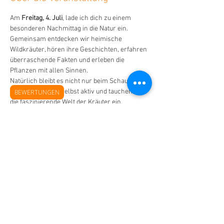
Am 
Freitag, 4. Juli
, lade ich dich zu einem 
besonderen Nachmittag in die Natur ein.
Gemeinsam entdecken wir heimische 
Wildkräuter, hören ihre Geschichten, erfahren 
überraschende Fakten und erleben die 
Pflanzen mit allen Sinnen.
Natürlich bleibt es nicht nur beim Schauen – 
wir werden auch selbst aktiv und tauchen in 
BEWERTUNGEN
die faszinierende Welt der Kräuter ein.
Kein trockener Unterricht.
Keine botanische Vorlesung.
Sondern ein Nachmittag voller Aha-Momente, 
Humor und Natur.
Mehr anzeigen