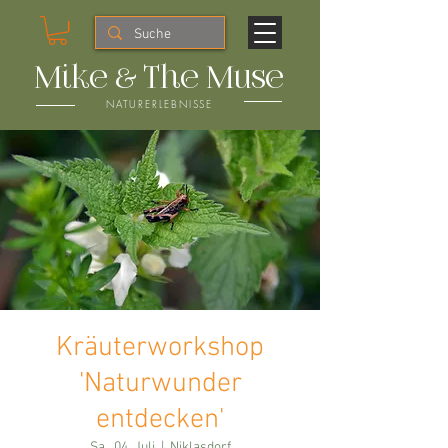
Mike & The Muse
NATURERLEBNISSE
Kräuterworkshop
'Naturwunder
entdecken'
Sa., 04. Juli
  |  
Niklasdorf