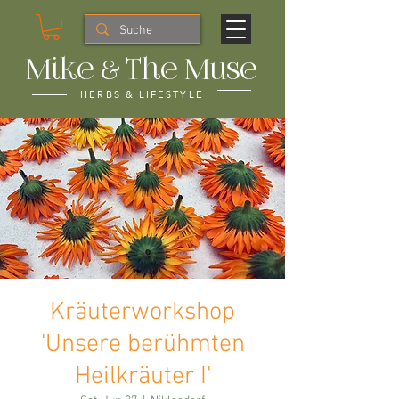
Mike & The Muse
HERBS & LIFESTYLE
Kräuterworkshop
'Unsere berühmten
Heilkräuter I'