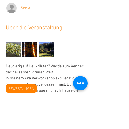
See All
Über die Veranstaltung
Neugierig auf Heilkräuter? Werde zum Kenner 
der heilsamen, grünen Welt. 
In meinem Kräuterworkshop aktivierst du 
Sinne die du längst vergessen hast. Du nimmst 
BEWERTUNGEN
wertvolle Geheimnisse mit nach Hause die 
deinen Alltag ohne Aufwand sofort bereichern 
werden. Dieses Erlebnis ist die Abkürzung die 
du gesucht hast. 
Ein erholsamer, erdender Naturtag an dem du 
dein Kräuterwissen multiplizieren kannst!