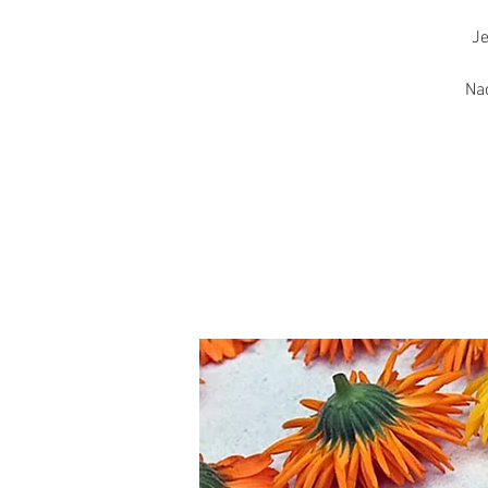
Je
Nac