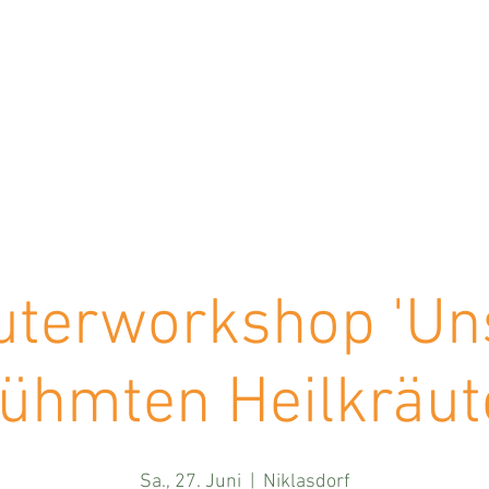
ike & The Mu
NATURERLEBNISSE
YTONAUTEN
ERLEBNISSE
PHYTONAUTEN-LABOR
K
uterworkshop 'Un
ühmten Heilkräute
Sa., 27. Juni
  |  
Niklasdorf