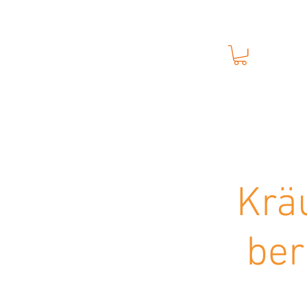
M
Anmelden
START
WER IST MIKE?
PH
Krä
ber