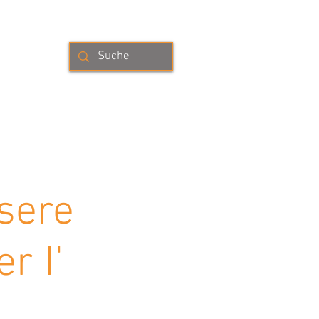
se
RÄUTERMANUFAKTUR
KONTAKT
sere
r I'