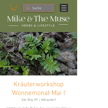
Mike & The Muse
HERBS & LIFESTYLE
Kräuterworkshop
'Wonnemonat Mai I'
Sat, May 09
  |  
Niklasdorf