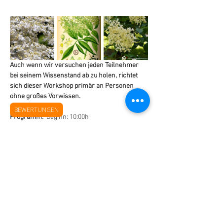
Auch wenn wir versuchen jeden Teilnehmer 
bei seinem Wissenstand ab zu holen, richtet 
sich dieser Workshop primär an Personen 
ohne großes Vorwissen.
BEWERTUNGEN
Programm:
  Beginn: 10:00h
Vorstellungsrunde
Gemeinsames Vorbereiten des 
Destilliermaterials und der Destille
Destillation
Mehr anzeigen