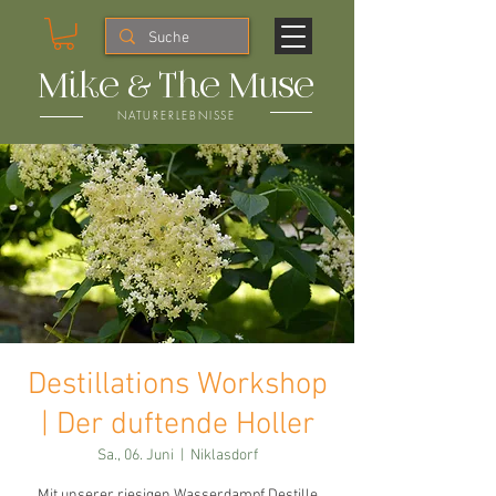
Mike & The Muse
NATURERLEBNISSE
Destillations Workshop
| Der duftende Holler
Sa., 06. Juni
  |  
Niklasdorf
Mit unserer riesigen Wasserdampf Destille