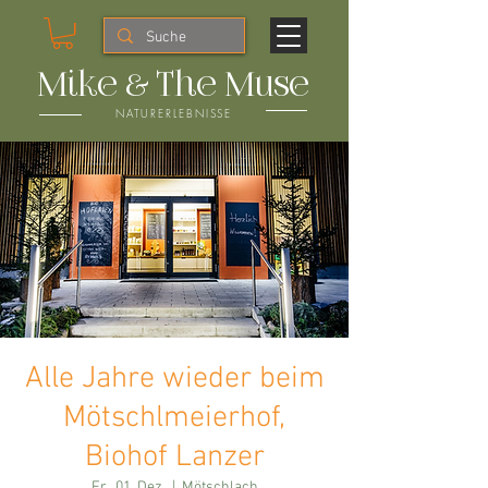
Mike & The Muse
NATURERLEBNISSE
Alle Jahre wieder beim
Mötschlmeierhof,
Biohof Lanzer
Fr., 01. Dez.
  |  
Mötschlach