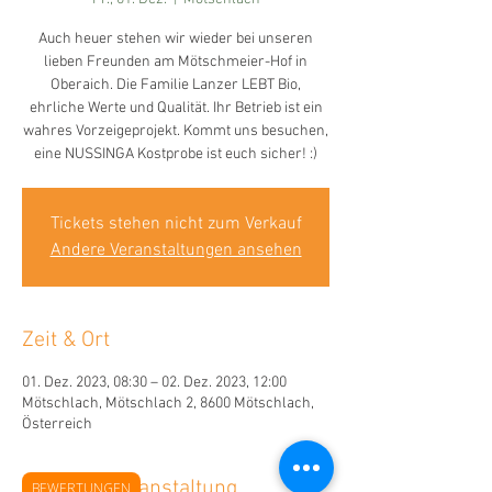
Auch heuer stehen wir wieder bei unseren
lieben Freunden am Mötschmeier-Hof in
Oberaich. Die Familie Lanzer LEBT Bio,
ehrliche Werte und Qualität. Ihr Betrieb ist ein
wahres Vorzeigeprojekt. Kommt uns besuchen,
eine NUSSINGA Kostprobe ist euch sicher! :)
Tickets stehen nicht zum Verkauf
Andere Veranstaltungen ansehen
Zeit & Ort
01. Dez. 2023, 08:30 – 02. Dez. 2023, 12:00
Mötschlach, Mötschlach 2, 8600 Mötschlach,
Österreich
Über die Veranstaltung
BEWERTUNGEN