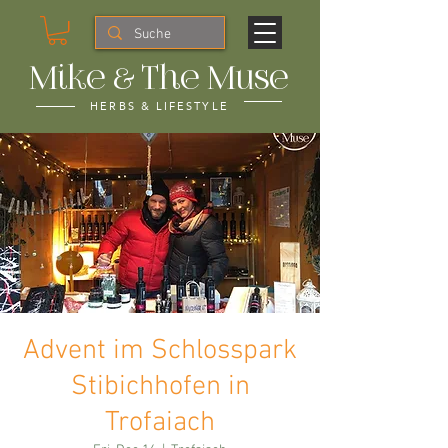
Mike & The Muse
HERBS & LIFESTYLE
Advent im Schlosspark
Stibichhofen in
Trofaiach