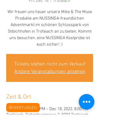
Fri, Dec 16
  |  
Trofaiach
Wir freuen uns heuer unsere Mike & The Muse
Produkte am NUSSINGA-freundlichen
Adventmarkt im schönen Schlosspark von
Stibichhofen in Trofaiach an zu bieten. Kommt
uns besuchen, eine NUSSINGA Kostprobe ist
euch sicher! :)
Tickets stehen nicht zum Verkauf
Andere Veranstaltungen ansehen
Zeit & Ort
BEWERTUNGEN
Dec 16, 2022, 3:00 PM – Dec 18, 2022, 8:00 PM
Trofaiach, Rebenburggasse 2, 8793 Trofaiach,
Österreich