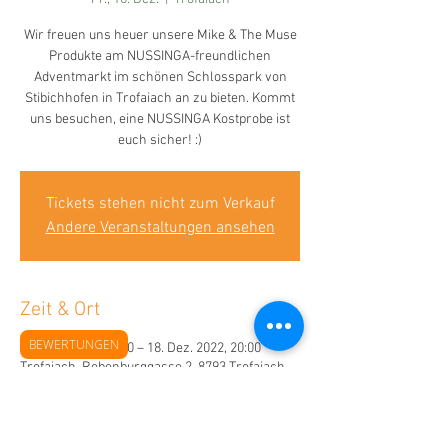
Wir freuen uns heuer unsere Mike & The Muse
Produkte am NUSSINGA-freundlichen
Adventmarkt im schönen Schlosspark von
Stibichhofen in Trofaiach an zu bieten. Kommt
uns besuchen, eine NUSSINGA Kostprobe ist
euch sicher! :)
Tickets stehen nicht zum Verkauf
Andere Veranstaltungen ansehen
Zeit & Ort
BEWERTUNGEN
16. Dez. 2022, 15:00 – 18. Dez. 2022, 20:00
Trofaiach, Rebenburggasse 2, 8793 Trofaiach,
Österreich