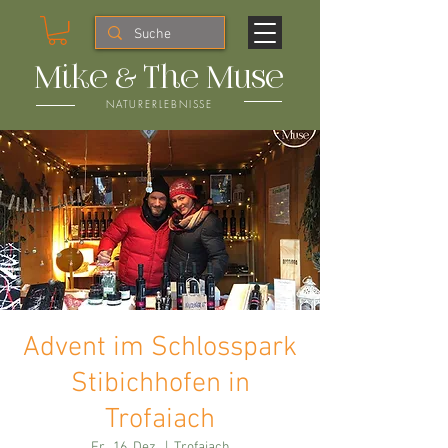
Mike & The Muse
NATURERLEBNISSE
Advent im Schlosspark
Stibichhofen in
Trofaiach
Fr., 16. Dez.
  |  
Trofaiach