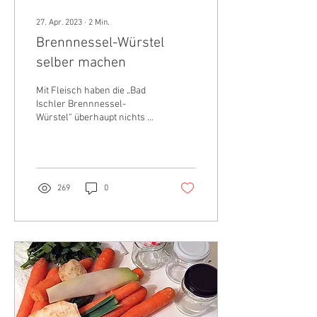
27. Apr. 2023
∙
2
Min.
Brennnessel-Würstel
selber machen
Mit Fleisch haben die „Bad
Ischler Brennnessel-
Würstel“ überhaupt nichts zu
tun, dafür birgt ihre Hülle aus
frisch gebackenen
Palatschinken
269
0