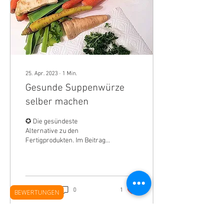
25. Apr. 2023
∙
1
Min.
Gesunde Suppenwürze
selber machen
✪ Die gesündeste
Alternative zu den
Fertigprodukten. Im Beitrag
findest du alle Informationen
und ein tolles DIY Rezept.
312
0
1
BEWERTUNGEN