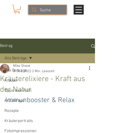
Mike & The Muse
NATURERLEBNISSE
Beitrag
Alle Beiträge
Mike Shane
Alle Beiträge
3. Dez. 2022
2 Min. Lesezeit
Kräuterelixiere - Kraft aus
Kräuter
der Natur
Tipps vom Profi
Immunbooster & Relax
Kräuterquiz
Rezepte
Kräuterportraits
Fotoimpressionen