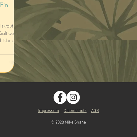
 Ein
skraut mit
raft des
Impressum
Datenschutz
AGB
© 2028 Mike Shane