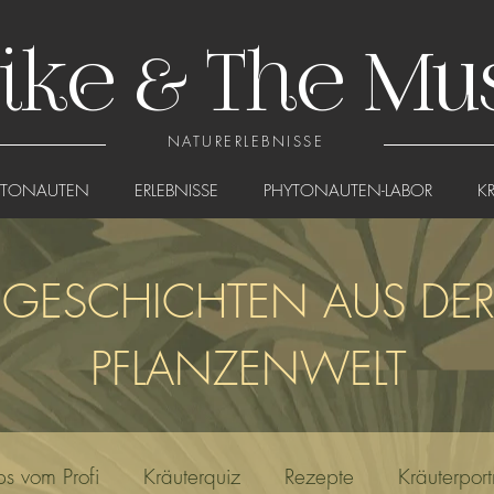
ike & The Mu
NATURERLEBNISSE
YTONAUTEN
ERLEBNISSE
PHYTONAUTEN-LABOR
K
GESCHICHTEN AUS DE
PFLANZENWELT
ps vom Profi
Kräuterquiz
Rezepte
Kräuterportr