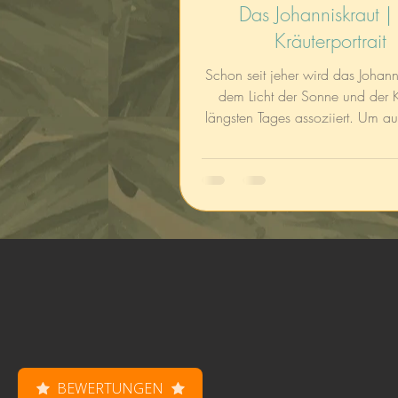
Das Johanniskraut |
Kräuterportrait
Schon seit jeher wird das Johanni
dem Licht der Sonne und der K
längsten Tages assoziiert. Um auf Nummer
sicher zu gehen
BEWERTUNGEN