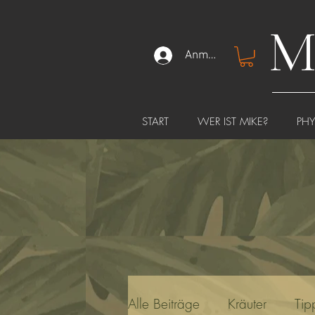
M
Anmelden
START
WER IST MIKE?
PH
Alle Beiträge
Kräuter
Tip