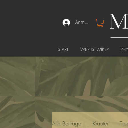
M
Anmelden
START
WER IST MIKE?
PH
Alle Beiträge
Kräuter
Tip