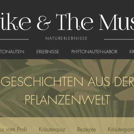
ike & The Mu
NATURERLEBNISSE
YTONAUTEN
ERLEBNISSE
PHYTONAUTEN-LABOR
K
GESCHICHTEN AUS DE
PFLANZENWELT
ps vom Profi
Kräuterquiz
Rezepte
Kräuterportr