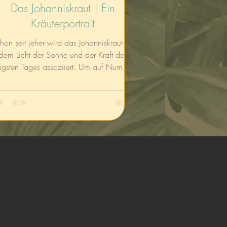
Das Johanniskraut | Ein
Kräuterportrait
hon seit jeher wird das Johanniskraut mit
dem Licht der Sonne und der Kraft des
en Tages assoziiert. Um auf Nummer
sicher zu gehen