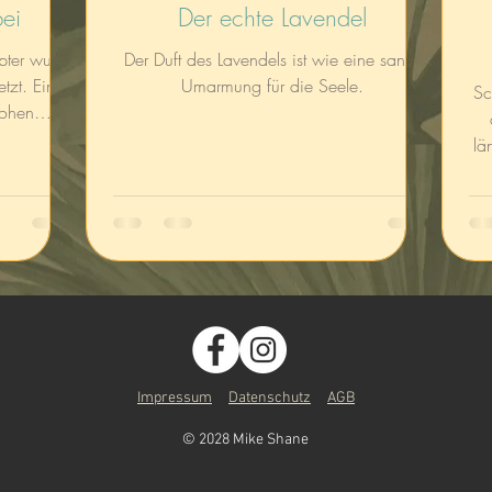
bei
Der echte Lavendel
ypter wurde
Der Duft des Lavendels ist wie eine sanfte
tzt. Ein
Umarmung für die Seele.
Sc
hohen
 dem
längst
Impressum
Datenschutz
AGB
© 2028 Mike Shane