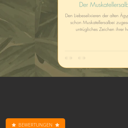
Der Muskatellersal
Den Liebeselixieren der alten Äg
schon Muskatellersalbei zugese
untrügliches Zeichen ihrer 
Wertschätzung gegenüber
aromatischen Kraut.
BEWERTUNGEN