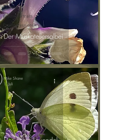
Rezepte
Kräuterportraits
Fotoimpressionen
Der Muskatellersalbei
Mike Shane
1. Juli