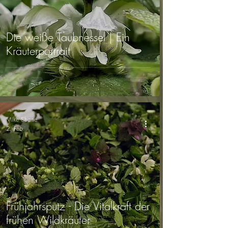
Die weiße Taubnessel | Ein
Kräuterportrait
Mike Shane
2. Feb.
Frühjahrsputz - Die Vitalkraft der
frühen Wildkräuter