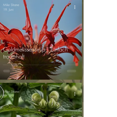
Mike Shane
19. Juni
Goldmelissensirup | Einfach
traumhaft
Mike Shane
27. Apr.