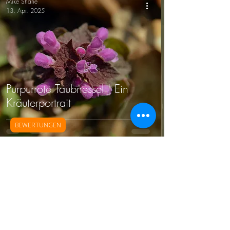
Mike Shane
13. Apr. 2025
Purpurrote Taubnessel | Ein
Kräuterportrait
BEWERTUNGEN
Mike Shane
20. Feb. 2025