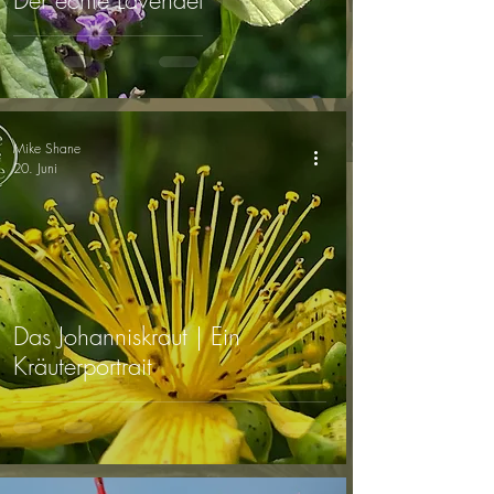
Der echte Lavendel
Mike Shane
20. Juni
Das Johanniskraut | Ein
Kräuterportrait