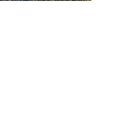
Mike Shane
1. Juli 2025
Die Goldmelisse | Ein
Kräuterportrait