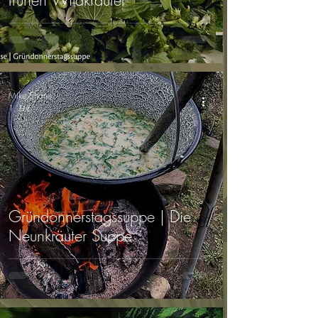
frühen Wildkräuter
Mike Shane
1. Feb.
Gründonnerstagssuppe | Die
Neunkräuter Suppe